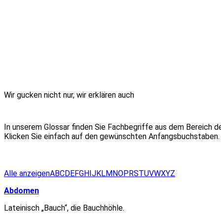
Wir gucken nicht nur, wir erklären auch
In unserem Glossar finden Sie Fachbegriffe aus dem Bereich de
Klicken Sie einfach auf den gewünschten Anfangsbuchstaben. S
Alle anzeigen
A
B
C
D
E
F
G
H
I
J
K
L
M
N
O
P
R
S
T
U
V
W
X
Y
Z
Abdomen
Lateinisch „Bauch“, die Bauchhöhle.