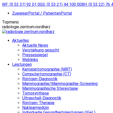
Zum
WF: (0 53 31) 92 01 0
GS: (0 53 21) 44 100 00
BH: (0 53 22) 76 
Inhalt
ZuweiserPortal / PatientenPortal
springen
Topmenü
radiologie.zentrum.nordharz
Aktuelles
Aktuelle News
Verstärkung gesucht
Pressespiegel
Weblinks
Leistungen
Kernspintomographie (MRT)
Computertomographie (CT)
Röntgen-Diagnostik
Mammographie/Mammographie-Screening
Mammographische Stereotaxie
Tomosynthese
Ultraschall-Diagnostik
Röntgen-Therapie
Nuklearmedizin
Individuelle Gesundheitsleistungen (IGeL)