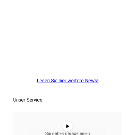
Erfolgreicher Azubitag 2026 – Kommunikation
auf Augenhöhe
12. Mai 2026
Lesen Sie hier weitere News!
Unser Service
Sie sehen gerade einen