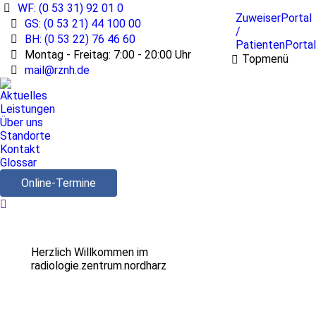
WF: (0 53 31) 92 01 0
ZuweiserPortal
GS: (0 53 21) 44 100 00
/
BH: (0 53 22) 76 46 60
PatientenPortal
Montag - Freitag: 7:00 - 20:00 Uhr
Topmenü
mail@rznh.de
Aktuelles
Leistungen
Über uns
Standorte
Kontakt
Glossar
Online-Termine
Search:
Herzlich Willkommen im
radiologie.zentrum.nordharz