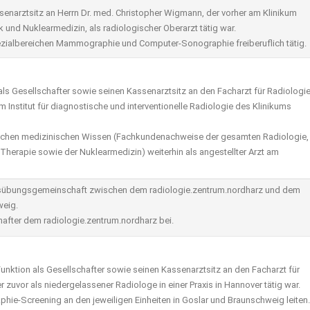
senarztsitz an Herrn Dr. med. Christopher Wigmann, der vorher am Klinikum
 und Nuklearmedizin, als radiologischer Oberarzt tätig war.
pezialbereichen Mammographie und Computer-Sonographie freiberuflich tätig.
 als Gesellschafter sowie seinen Kassenarztsitz an den Facharzt für Radiologie
am Institut für diagnostische und interventionelle Radiologie des Klinikums
greichen medizinischen Wissen (Fachkundenachweise der gesamten Radiologie,
herapie sowie der Nuklearmedizin) weiterhin als angestellter Arzt am
ausübungsgemeinschaft zwischen dem radiologie.zentrum.nordharz und dem
weig.
schafter dem radiologie.zentrum.nordharz bei.
Funktion als Gesellschafter sowie seinen Kassenarztsitz an den Facharzt für
r zuvor als niedergelassener Radiologe in einer Praxis in Hannover tätig war.
ie-Screening an den jeweiligen Einheiten in Goslar und Braunschweig leiten.