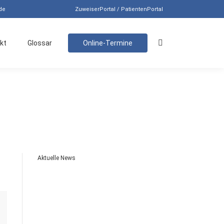
de
ZuweiserPortal / PatientenPortal
kt
Glossar
Online-Termine
Search:
Aktuelle News