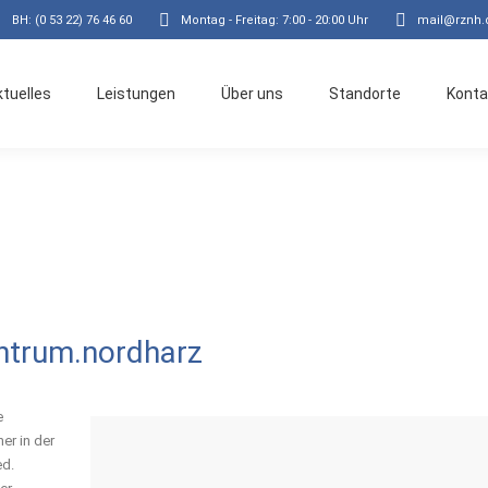
BH: (0 53 22) 76 46 60
Montag - Freitag: 7:00 - 20:00 Uhr
mail@rznh.
ktuelles
Leistungen
Über uns
Standorte
Konta
entrum.nordharz
e
er in der
ed.