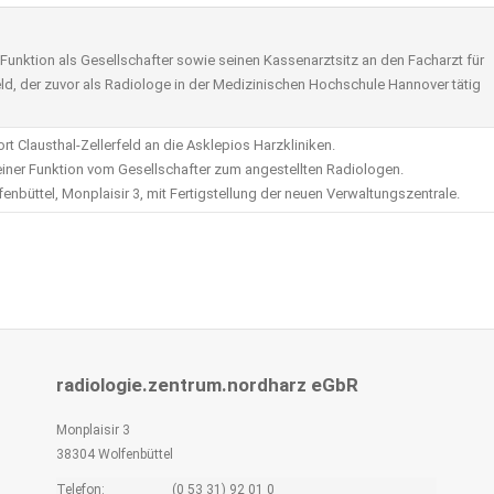
Funktion als Gesellschafter sowie seinen Kassenarztsitz an den Facharzt für
eld, der zuvor als Radiologe in der Medizinischen Hochschule Hannover tätig
 Clausthal-Zellerfeld an die Asklepios Harzkliniken.
einer Funktion vom Gesellschafter zum angestellten Radiologen.
büttel, Monplaisir 3, mit Fertigstellung der neuen Verwaltungszentrale.
radiologie.zentrum.nordharz eGbR
Monplaisir 3
38304 Wolfenbüttel
Telefon:
(0 53 31) 92 01 0