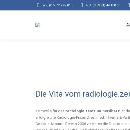
WF: (0 53 31) 92 01 0
GS: (0 53 21) 44 100 00
A
Die Vita vom radiologie.z
Keimzelle für das
radiologie.zentrum.nordharz
ist di
erfolgreiche Radiologie-Praxis Dres. med. Thieme & Partn
Goslarer Altstadt. Bereits 2006 vereinten die Doktoren m