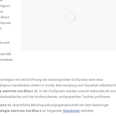
er
klepios
re
rdharz
hlusses
ft
4 nach
eit ließ
ntstehen.
er Region mit der Eröffnung der radiologischen Großpraxis eine neue
lepios Harzkliniken GmbH in Goslar, Bad Harzburg und Clausthal-Zellerfeld i
ie.zentrum.nordharz
ab. In der Großpraxis werden sowohl stationäre als au
 Arbeitsabläufen und der hochmodernen, umfangreichen Technik profitieren.
harz
als überörtliche Berufsausübungsgemeinschaft mit dem Radiologie
ologie.zentrum.nordharz
an folgenden
Standorten
vertreten.