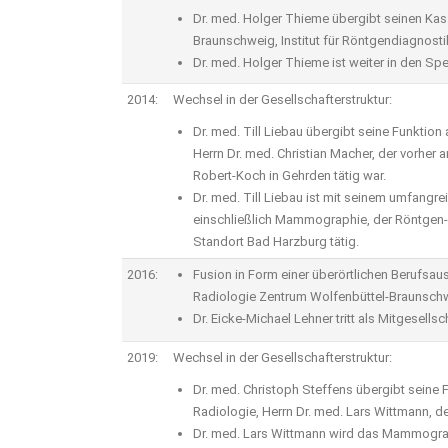
Dr. med. Holger Thieme übergibt seinen Kas
Braunschweig, Institut für Röntgendiagnostik
Dr. med. Holger Thieme ist weiter in den S
2014:
Wechsel in der Gesellschafterstruktur:
Dr. med. Till Liebau übergibt seine Funktion
Herrn Dr. med. Christian Macher, der vorher 
Robert-Koch in Gehrden tätig war.
Dr. med. Till Liebau ist mit seinem umfan
einschließlich Mammographie, der Röntgen-T
Standort Bad Harzburg tätig.
2016:
Fusion in Form einer überörtlichen Berufs
Radiologie Zentrum Wolfenbüttel-Braunsch
Dr. Eicke-Michael Lehner tritt als Mitgesell
2019:
Wechsel in der Gesellschafterstruktur:
Dr. med. Christoph Steffens übergibt seine 
Radiologie, Herrn Dr. med. Lars Wittmann, de
Dr. med. Lars Wittmann wird das Mammograph