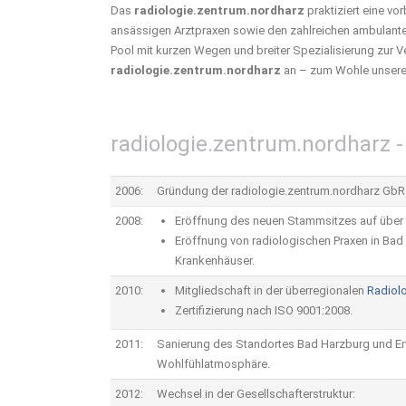
Das
radiologie.zentrum.nordharz
praktiziert eine v
ansässigen Arztpraxen sowie den zahlreichen ambulanten
Pool mit kurzen Wegen und breiter Spezialisierung zur 
radiologie.zentrum.nordharz
an – zum Wohle unserer
radiologie.zentrum.nordharz -
2006:
Gründung der radiologie.zentrum.nordharz GbR a
2008:
Eröffnung des neuen Stammsitzes auf über
Eröffnung von radiologischen Praxen in Bad 
Krankenhäuser.
2010:
Mitgliedschaft in der überregionalen
Radiol
Zertifizierung nach ISO 9001:2008.
2011:
Sanierung des Standortes Bad Harzburg und Er
Wohlfühlatmosphäre.
2012:
Wechsel in der Gesellschafterstruktur: