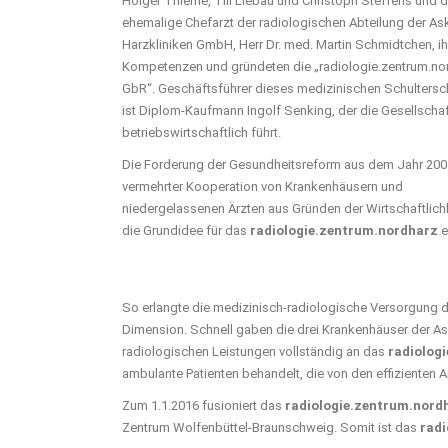
Holger Thieme, Till Liebau und Christoph Steffens und d
ehemalige Chefarzt der radiologischen Abteilung der As
Harzkliniken GmbH, Herr Dr. med. Martin Schmidtchen, ih
Kompetenzen und gründeten die „radiologie.zentrum.no
GbR“. Geschäftsführer dieses medizinischen Schultersc
ist Diplom-Kaufmann Ingolf Senking, der die Gesellscha
betriebswirtschaftlich führt.
Die Forderung der Gesundheitsreform aus dem Jahr 200
vermehrter Kooperation von Krankenhäusern und
niedergelassenen Ärzten aus Gründen der Wirtschaftlichk
die Grundidee für das
radiologie.zentrum.nordharz
e
So erlangte die medizinisch-radiologische Versorgung d
Dimension. Schnell gaben die drei Krankenhäuser der Ask
radiologischen Leistungen vollständig an das
radiolog
ambulante Patienten behandelt, die von den effizienten
Zum 1.1.2016 fusioniert das
radiologie.zentrum.nord
Zentrum Wolfenbüttel-Braunschweig. Somit ist das
radi