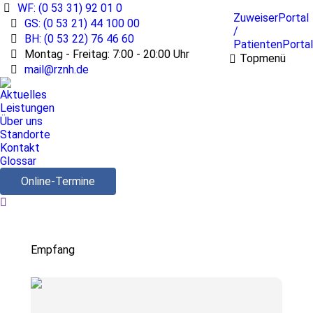
WF: (0 53 31) 92 01 0
ZuweiserPortal
GS: (0 53 21) 44 100 00
/
BH: (0 53 22) 76 46 60
PatientenPortal
Montag - Freitag: 7:00 - 20:00 Uhr
Topmenü
mail@rznh.de
Aktuelles
Leistungen
Über uns
Standorte
Kontakt
Glossar
Online-Termine
Search:
Empfang