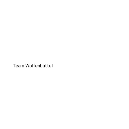
A. Salvadori
N. Steinkrauß
Team Wolfenbüttel
S. Borm
S. Herz