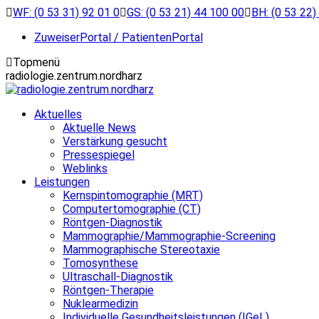
Zum
WF: (0 53 31) 92 01 0
GS: (0 53 21) 44 100 00
BH: (0 53 22)
Inhalt
ZuweiserPortal / PatientenPortal
springen
Topmenü
radiologie.zentrum.nordharz
Aktuelles
Aktuelle News
Verstärkung gesucht
Pressespiegel
Weblinks
Leistungen
Kernspintomographie (MRT)
Computertomographie (CT)
Röntgen-Diagnostik
Mammographie/Mammographie-Screening
Mammographische Stereotaxie
Tomosynthese
Ultraschall-Diagnostik
Röntgen-Therapie
Nuklearmedizin
Individuelle Gesundheitsleistungen (IGeL)