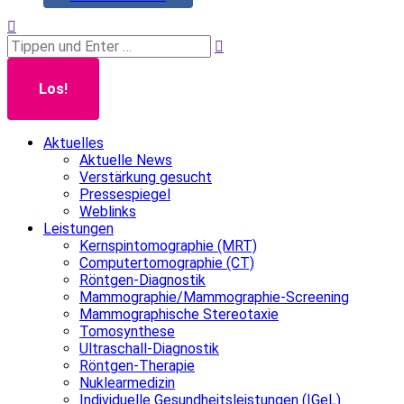
Search:
Aktuelles
Aktuelle News
Verstärkung gesucht
Pressespiegel
Weblinks
Leistungen
Kernspintomographie (MRT)
Computertomographie (CT)
Röntgen-Diagnostik
Mammographie/Mammographie-Screening
Mammographische Stereotaxie
Tomosynthese
Ultraschall-Diagnostik
Röntgen-Therapie
Nuklearmedizin
Individuelle Gesundheitsleistungen (IGeL)