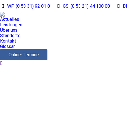
WF: (0 53 31) 92 01 0
GS: (0 53 21) 44 100 00
BH
Aktuelles
Leistungen
Über uns
Standorte
Kontakt
Glossar
Online-Termine
Search: