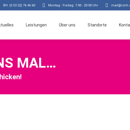
BH: (0 53 22) 76 46 60
Montag - Freitag: 7:00 - 20:00 Uhr
mail@rznh.
ktuelles
Leistungen
Über uns
Standorte
Konta
NS MAL…
hicken!