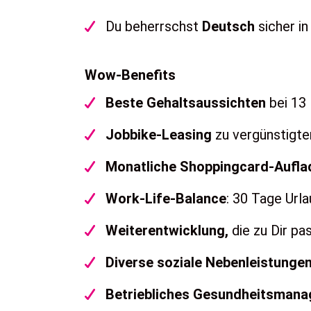
Du beherrschst
Deutsch
sicher in
Wow-Benefits
Beste Gehaltsaussichten
bei 13
Jobbike-Leasing
zu vergünstigte
Monatliche Shoppingcard-Aufla
Work-Life-Balance
: 30 Tage Urla
Weiterentwicklung,
die zu Dir pas
Diverse soziale Nebenleistunge
Betriebliches Gesundheitsman