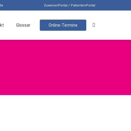
de
ZuweiserPortal / PatientenPortal
kt
Glossar
Online-Termine
Search: