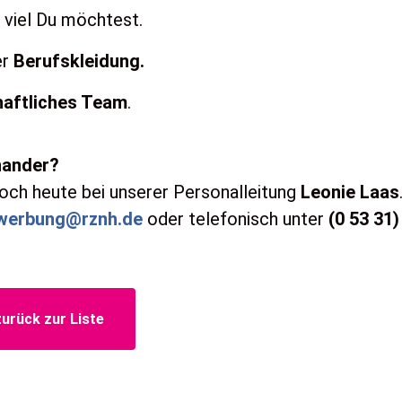
 viel Du möchtest.
er
Berufskleidung.
haftliches Team
.
inander?
och heute bei unserer Personalleitung
Leonie Laas
werbung@rznh.de
oder telefonisch unter
(0 53 31)
zurück zur Liste