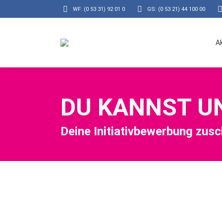
WF: (0 53 31) 92 01 0
GS: (0 53 21) 44 100 00
A
DU KANNST U
Deine Initiativbewerbung
zusc