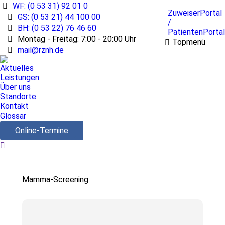
WF: (0 53 31) 92 01 0
ZuweiserPortal
GS: (0 53 21) 44 100 00
/
BH: (0 53 22) 76 46 60
PatientenPortal
Montag - Freitag: 7:00 - 20:00 Uhr
Topmenü
mail@rznh.de
Aktuelles
Leistungen
Über uns
Standorte
Kontakt
Glossar
Online-Termine
Search:
Mamma-Screening