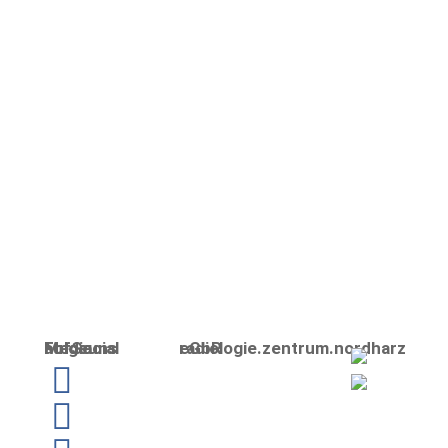
M. Kühling
H. Sadlowski
K. Schaper
Folge uns auf Social Media
radiologie.zentrum.nordharz eGbR