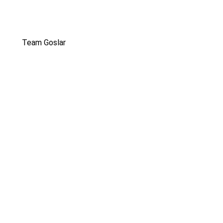
Team Goslar
I. Heintorf
S. Hoppe