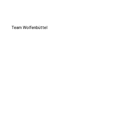
K. Wagenführ
Team Wolfenbüttel
K. Bockmann
M. Engeler