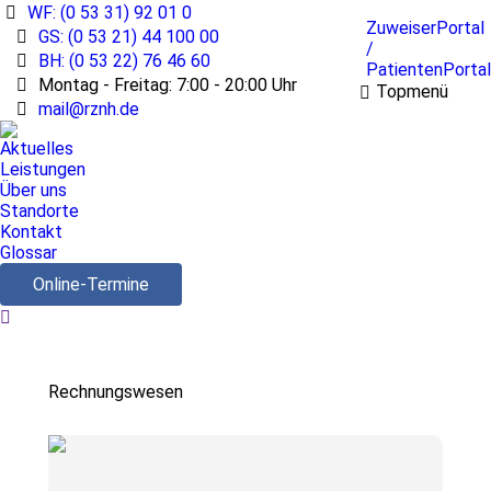
WF: (0 53 31) 92 01 0
ZuweiserPortal
GS: (0 53 21) 44 100 00
/
BH: (0 53 22) 76 46 60
PatientenPortal
Montag - Freitag: 7:00 - 20:00 Uhr
Topmenü
mail@rznh.de
Aktuelles
Leistungen
Über uns
Standorte
Kontakt
Glossar
Online-Termine
Search:
Rechnungswesen