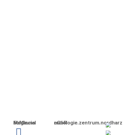
P. Sonnenrein
Folge uns auf Social Media
radiologie.zentrum.nordharz eGbR