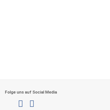
Herzlichen Glückwunsch zu 15 Jahre im RZNH!
4. Mai 2026
Folge uns auf Social Media
Linkedin