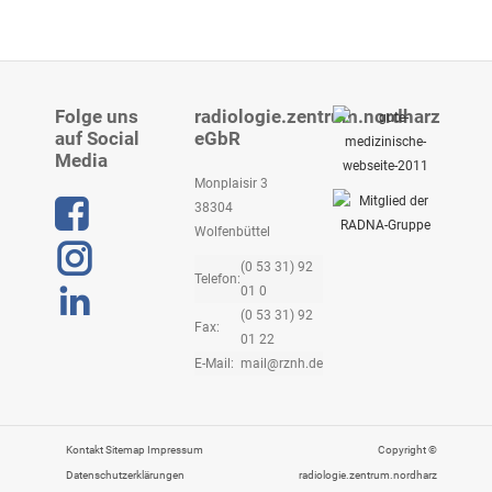
Folge uns
radiologie.zentrum.nordharz
auf Social
eGbR
Media
Monplaisir 3
38304
Wolfenbüttel
(0 53 31) 92
Telefon:
01 0
Linkedin
(0 53 31) 92
Fax:
01 22
E-Mail:
mail@rznh.de
Kontakt
Sitemap
Impressum
Copyright ©
Datenschutzerklärungen
radiologie.zentrum.nordharz