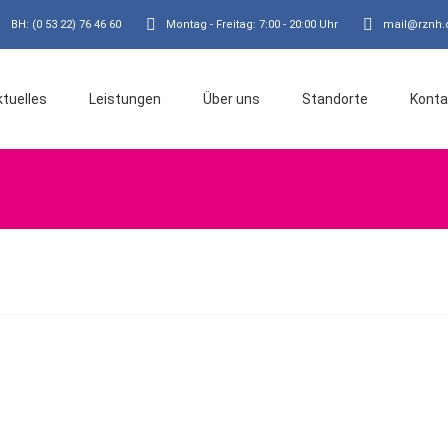
BH: (0 53 22) 76 46 60
Montag - Freitag: 7:00 - 20:00 Uhr
mail@rznh.
ktuelles
Leistungen
Über uns
Standorte
Konta