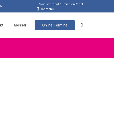
ZuweiserPortal / PatientenPortal
de
Topmenü
kt
Glossar
Online-Termine
Search: