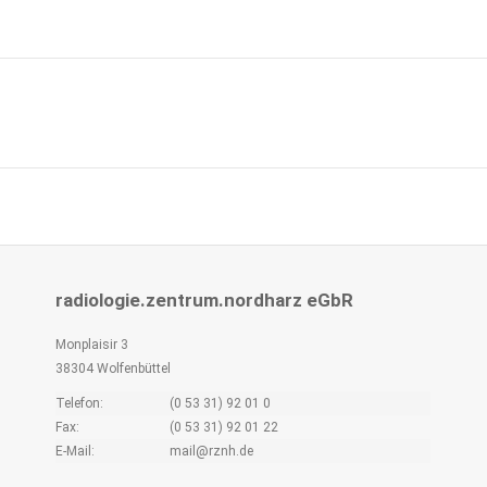
Next
project:
radiologie.zentrum.nordharz eGbR
Monplaisir 3
38304 Wolfenbüttel
Telefon:
(0 53 31) 92 01 0
Fax:
(0 53 31) 92 01 22
E-Mail:
mail@rznh.de