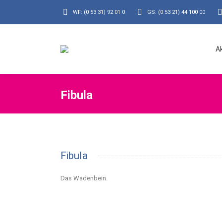
WF: (0 53 31) 92 01 0
GS: (0 53 21) 44 100 00
A
Fibula
Fibula
Das Wadenbein.