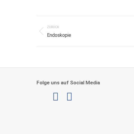
Project
navigation
ZURÜCK
Previous
Endoskopie
project:
Folge uns auf Social Media
Linkedin