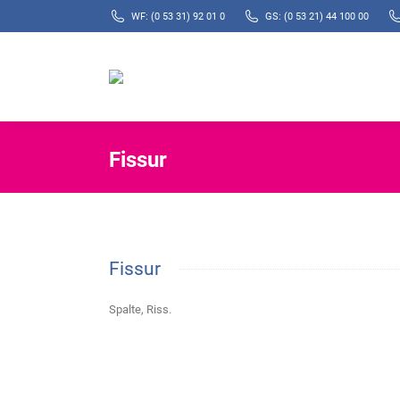
WF: (0 53 31) 92 01 0
GS: (0 53 21) 44 100 00
Fissur
Fissur
Spalte, Riss.