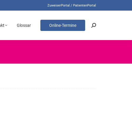
ZuweiserPortal / PatientenPortal
akt
Glossar
Online-Termine
Search:
akt
Glossar
Online-Termine
Search: