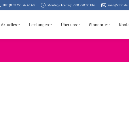
BH: (0 53 22) 76 46 60
Montag - Freitag: 7:00 - 20:00 Uhr
mail@rznh.de
Aktuelles
Leistungen
Über uns
Standorte
Kont
Aktuelles
Leistungen
Über uns
Standorte
Kont