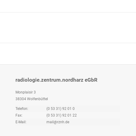
Next
project:
radiologie.zentrum.nordharz eGbR
Monplaisir 3
38304 Wolfenbüttel
Telefon:
(0 53 31) 92 01 0
Fax:
(0 53 31) 92 01 22
E-Mail:
mail@rznh.de