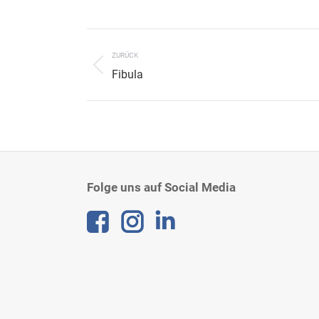
Project
navigation
ZURÜCK
Previous
Fibula
project:
Folge uns auf Social Media
Linkedin