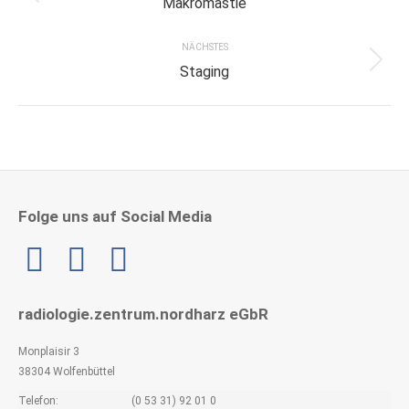
Makromastie
project:
NÄCHSTES
Next
Staging
project:
Folge uns auf Social Media
Linkedin
radiologie.zentrum.nordharz eGbR
Monplaisir 3
38304 Wolfenbüttel
Telefon:
(0 53 31) 92 01 0