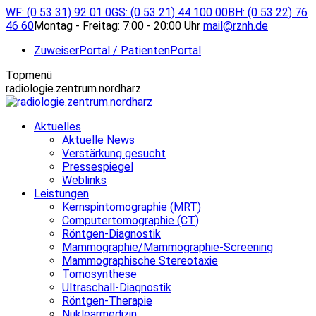
Zum
WF: (0 53 31) 92 01 0
GS: (0 53 21) 44 100 00
BH: (0 53 22) 76
Inhalt
46 60
Montag - Freitag: 7:00 - 20:00 Uhr
mail@rznh.de
springen
ZuweiserPortal / PatientenPortal
Topmenü
radiologie.zentrum.nordharz
Aktuelles
Aktuelle News
Verstärkung gesucht
Pressespiegel
Weblinks
Leistungen
Kernspintomographie (MRT)
Computertomographie (CT)
Röntgen-Diagnostik
Mammographie/Mammographie-Screening
Mammographische Stereotaxie
Tomosynthese
Ultraschall-Diagnostik
Röntgen-Therapie
Nuklearmedizin