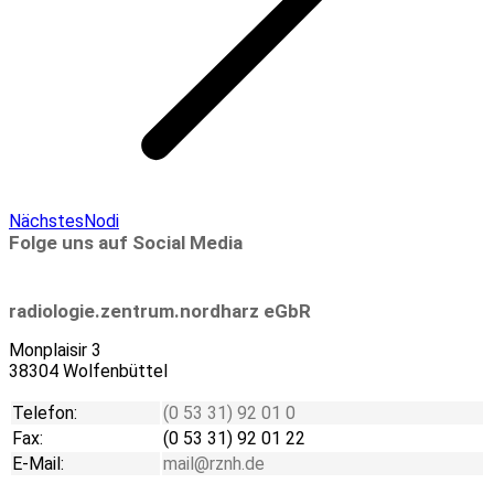
Next
Nächstes
Nodi
project:
Folge uns auf Social Media
Linkedin
radiologie.zentrum.nordharz eGbR
Monplaisir 3
38304 Wolfenbüttel
Telefon:
(0 53 31) 92 01 0
Fax:
(0 53 31) 92 01 22
E-Mail:
mail@rznh.de