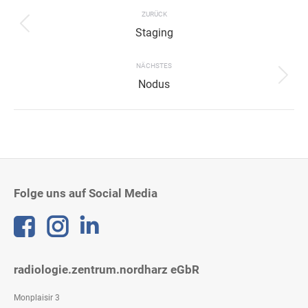
navigation
ZURÜCK
Previous
Staging
project:
NÄCHSTES
Next
Nodus
project:
Folge uns auf Social Media
Linkedin
radiologie.zentrum.nordharz eGbR
Monplaisir 3