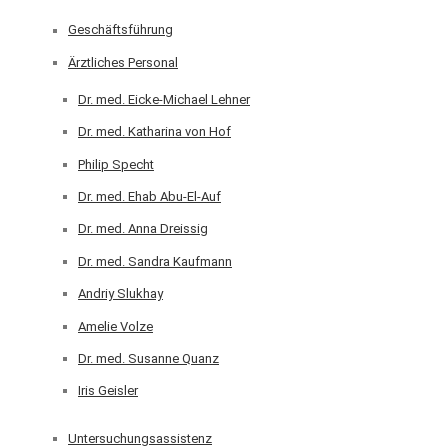
Geschäftsführung
Ärztliches Personal
Dr. med. Eicke-Michael Lehner
Dr. med. Katharina von Hof
Philip Specht
Dr. med. Ehab Abu-El-Auf
Dr. med. Anna Dreissig
Dr. med. Sandra Kaufmann
Andriy Slukhay
Amelie Volze
Dr. med. Susanne Quanz
Iris Geisler
Untersuchungsassistenz