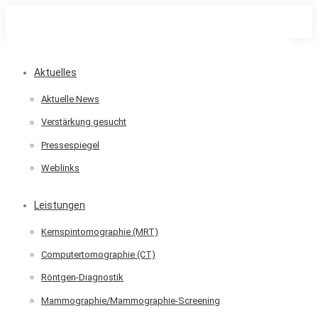
Zum
Inhalt
springen
Aktuelles
Aktuelle News
Verstärkung gesucht
Pressespiegel
Weblinks
Leistungen
Kernspintomographie (MRT)
Computertomographie (CT)
Röntgen-Diagnostik
Mammographie/Mammographie-Screening