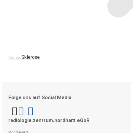
Sklerose
Next
Nächstes
project:
Folge uns auf Social Media
Linkedin
radiologie.zentrum.nordharz eGbR
Monplaisir 3