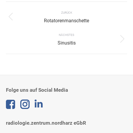
Project
navigation
ZURÜCK
Previous
Rotatorenmanschette
project:
NÄCHSTES
Next
Sinusitis
project:
Folge uns auf Social Media
Linkedin
radiologie.zentrum.nordharz eGbR