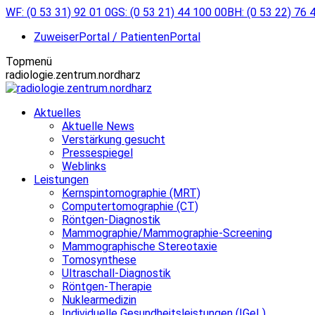
Zum
WF: (0 53 31) 92 01 0
GS: (0 53 21) 44 100 00
BH: (0 53 22) 76 
Inhalt
ZuweiserPortal / PatientenPortal
springen
Topmenü
radiologie.zentrum.nordharz
Aktuelles
Aktuelle News
Verstärkung gesucht
Pressespiegel
Weblinks
Leistungen
Kernspintomographie (MRT)
Computertomographie (CT)
Röntgen-Diagnostik
Mammographie/Mammographie-Screening
Mammographische Stereotaxie
Tomosynthese
Ultraschall-Diagnostik
Röntgen-Therapie
Nuklearmedizin
Individuelle Gesundheitsleistungen (IGeL)