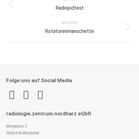
navigation
Previous
Radiojodtest
project:
NÄCHSTES
Next
Rotatorenmanschette
project:
Folge uns auf Social Media
Linkedin
radiologie.zentrum.nordharz eGbR
Monplaisir 3
38304 Wolfenbüttel