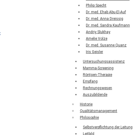
Philip Specht
Dr. med. Ehab Abu-El-Auf
Dr. med. Anna Dreissig
Dr. med. Sandra Kaufmann
Andriy Slukhay
Amelie Volze
Dr. med. Susanne Quanz
Iris Geisler
Untersuchungsassistenz
Mamma-Screening
Röntgen-Therapie
Empfang
Rechnungswesen
Auszubildende
Historie
Qualitätsmanagement
Philosophie
Selbstverpflichtung der Leitung
Leitbild