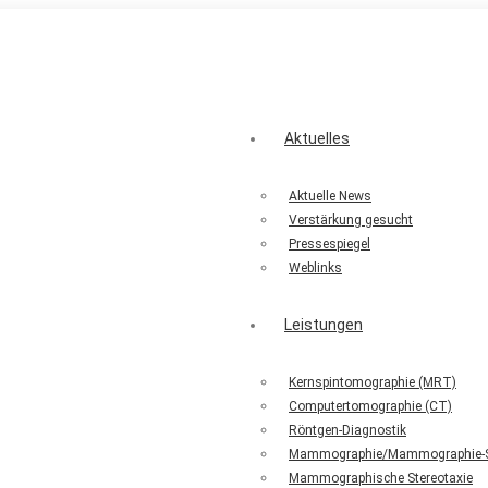
Montag - Freitag: 7:00 - 20:00 Uhr
mail@rznh.de
Aktuelles
Aktuelle News
Verstärkung gesucht
Pressespiegel
Weblinks
Leistungen
Kernspintomographie (MRT)
Computertomographie (CT)
Röntgen-Diagnostik
Mammographie/Mammographie-S
Mammographische Stereotaxie