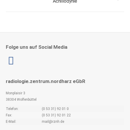
Achillodynie
project:
Folge uns auf Social Media
Linkedin
radiologie.zentrum.nordharz eGbR
Monplaisir 3
38304 Wolfenbüttel
Telefon:
(0 53 31) 92 01 0
Fax:
(0 53 31) 92 01 22
E-Mail:
mail@rznh.de