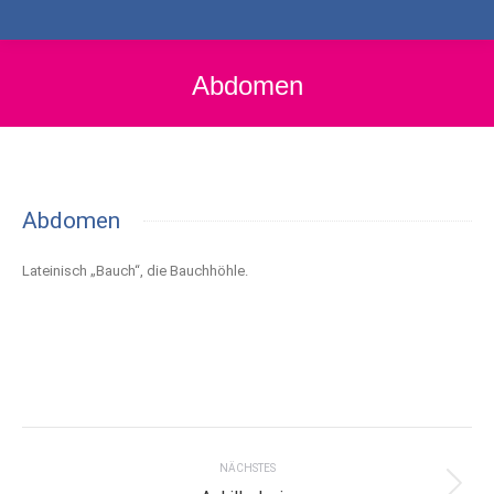
Abdomen
Abdomen
Lateinisch „Bauch“, die Bauchhöhle.
Project
navigation
NÄCHSTES
Next