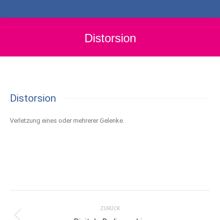
Distorsion
Distorsion
Verletzung eines oder mehrerer Gelenke.
Project
navigation
ZURÜCK
Previous