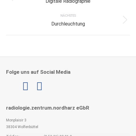
Digitale Radiographie
project:
NÄCHSTES
Next
Durchleuchtung
project:
Folge uns auf Social Media
Linkedin
radiologie.zentrum.nordharz eGbR
Monplaisir 3
38304 Wolfenbüttel