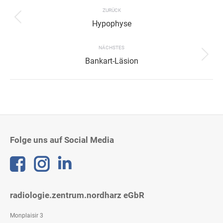
navigation
ZURÜCK
Previous
Hypophyse
project:
NÄCHSTES
Next
Bankart-Läsion
project:
Folge uns auf Social Media
Linkedin
radiologie.zentrum.nordharz eGbR
Monplaisir 3