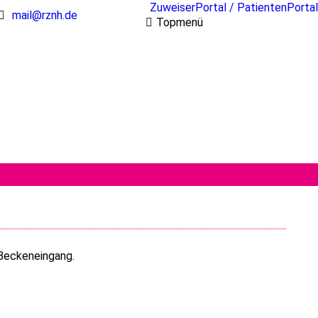
ZuweiserPortal / PatientenPortal
mail@rznh.de
Topmenü
 Beckeneingang.