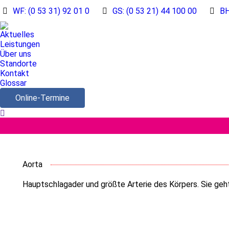
WF: (0 53 31) 92 01 0
GS: (0 53 21) 44 100 00
BH
Aktuelles
Leistungen
Über uns
Standorte
Kontakt
Glossar
Online-Termine
Search:
Aorta
Hauptschlagader und größte Arterie des Körpers. Sie geht