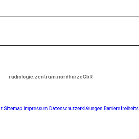
Next
project:
radiologie.zentrum.nordharz eGbR
kt
Sitemap
Impressum
Datenschutzerklärungen
Barrierefreiheit