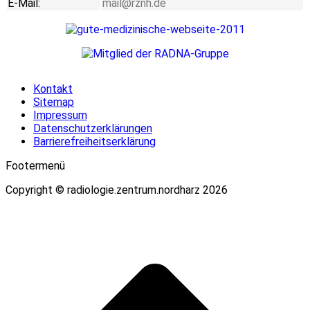
E-Mail:
mail@rznh.de
Kontakt
Sitemap
Impressum
Datenschutzerklärungen
Barrierefreiheitserklärung
Footermenü
Copyright © radiologie.zentrum.nordharz 2026
t