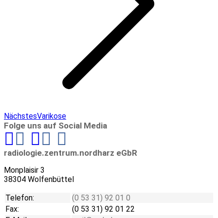
Next
Nächstes
Varikose
project:
Folge uns auf Social Media
Linkedin
radiologie.zentrum.nordharz eGbR
Monplaisir 3
38304 Wolfenbüttel
Telefon:
(0 53 31) 92 01 0
Fax:
(0 53 31) 92 01 22