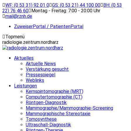
Zum
WF: (0 53 31) 92 01 0
GS: (0 53 21) 44 100 00
BH: (0 53
Inhalt
22) 76 46 60
Montag - Freitag: 7:00 - 20:00 Uhr
springen
mail@rznh.de
ZuweiserPortal / PatientenPortal
Topmenü
radiologie.zentrum.nordharz
Aktuelles
Aktuelle News
Verstärkung gesucht
Pressespiegel
Weblinks
Leistungen
Kernspintomographie (MRT)
Computertomographie (CT)
Röntgen-Diagnostik
Mammographie/Mammographie-Screening
Mammographische Stereotaxie
Tomosynthese
Ultraschall-Diagnostik
Röntgen-Therapie