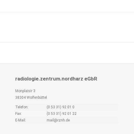
Next
project:
radiologie.zentrum.nordharz eGbR
Monplaisir 3
38304 Wolfenbüttel
Telefon:
(0 53 31) 92 01 0
Fax:
(0 53 31) 92 01 22
E-Mail:
mail@rznh.de