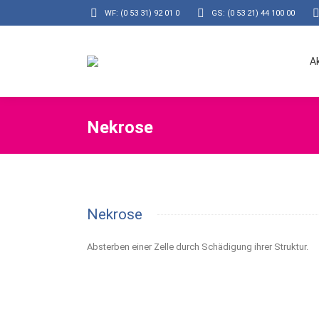
WF: (0 53 31) 92 01 0
GS: (0 53 21) 44 100 00
A
Nekrose
Nekrose
Absterben einer Zelle durch Schädigung ihrer Struktur.