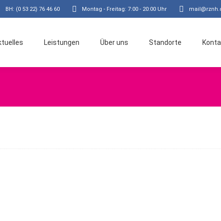
BH: (0 53 22) 76 46 60
Montag - Freitag: 7:00 - 20:00 Uhr
mail@rznh.
ktuelles
Leistungen
Über uns
Standorte
Konta