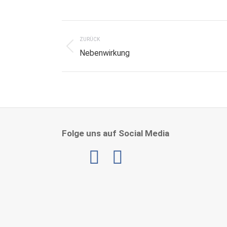
Project
navigation
ZURÜCK
Previous
Nebenwirkung
project:
Folge uns auf Social Media
Linkedin