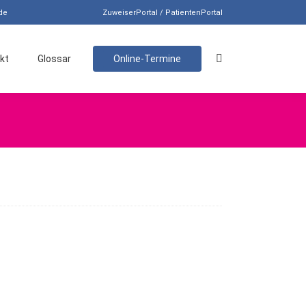
de
ZuweiserPortal / PatientenPortal
kt
Glossar
Online-Termine
Search: