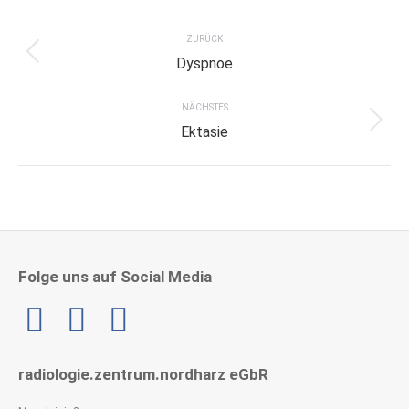
Project
navigation
ZURÜCK
Previous
Dyspnoe
project:
NÄCHSTES
Next
Ektasie
project:
Folge uns auf Social Media
Linkedin
radiologie.zentrum.nordharz eGbR