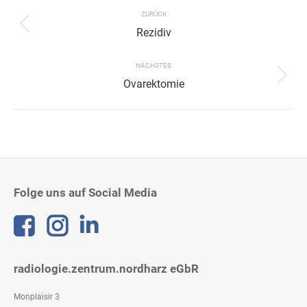
navigation
ZURÜCK
Previous
Rezidiv
project:
NÄCHSTES
Next
Ovarektomie
project:
Folge uns auf Social Media
Linkedin
radiologie.zentrum.nordharz eGbR
Monplaisir 3