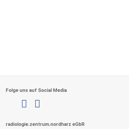
Herzlichen Glückwunsch zu 15 Jahre im RZNH!
4. Mai 2026
Folge uns auf Social Media
Linkedin
radiologie.zentrum.nordharz eGbR