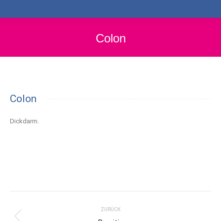
Colon
Colon
Dickdarm.
Project
navigation
ZURÜCK
Previous