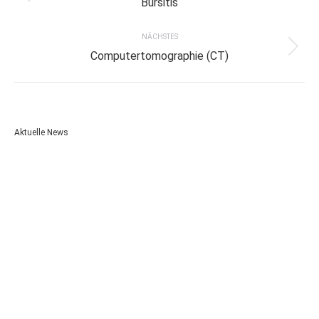
Bursitis
project:
NÄCHSTES
Next
Computertomographie (CT)
project:
Aktuelle News