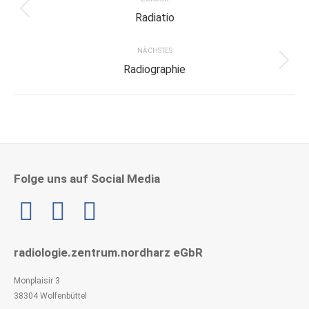
navigation
Previous
Radiatio
project:
NÄCHSTES
Next
Radiographie
project:
Folge uns auf Social Media
Linkedin
radiologie.zentrum.nordharz eGbR
Monplaisir 3
38304 Wolfenbüttel