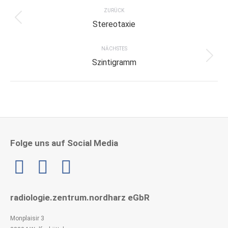
navigation
ZURÜCK
Previous
Stereotaxie
project:
NÄCHSTES
Next
Szintigramm
project:
Folge uns auf Social Media
Linkedin
radiologie.zentrum.nordharz eGbR
Monplaisir 3