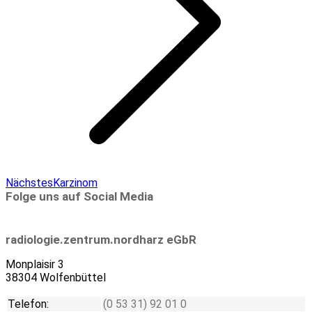
Next
Nächstes
Karzinom
project:
Folge uns auf Social Media
Linkedin
radiologie.zentrum.nordharz eGbR
Monplaisir 3
38304 Wolfenbüttel
Telefon:
(0 53 31) 92 01 0