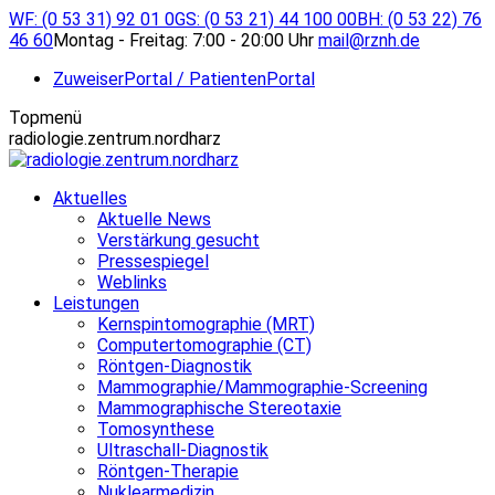
Zum
WF: (0 53 31) 92 01 0
GS: (0 53 21) 44 100 00
BH: (0 53 22) 76
Inhalt
46 60
Montag - Freitag: 7:00 - 20:00 Uhr
mail@rznh.de
springen
ZuweiserPortal / PatientenPortal
Topmenü
radiologie.zentrum.nordharz
Aktuelles
Aktuelle News
Verstärkung gesucht
Pressespiegel
Weblinks
Leistungen
Kernspintomographie (MRT)
Computertomographie (CT)
Röntgen-Diagnostik
Mammographie/Mammographie-Screening
Mammographische Stereotaxie
Tomosynthese
Ultraschall-Diagnostik
Röntgen-Therapie
Nuklearmedizin