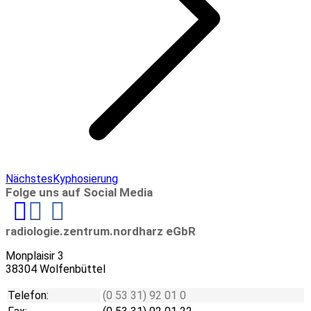
Next
Nächstes
Kyphosierung
project:
Folge uns auf Social Media
Linkedin
radiologie.zentrum.nordharz eGbR
Monplaisir 3
38304 Wolfenbüttel
Telefon:
(0 53 31) 92 01 0