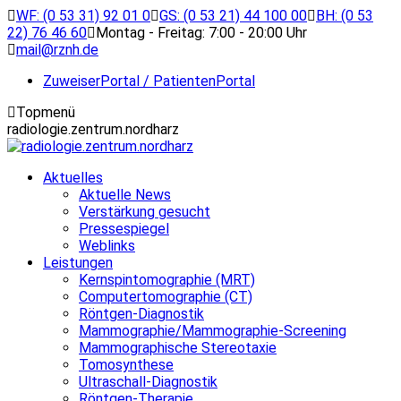
Zum
WF: (0 53 31) 92 01 0
GS: (0 53 21) 44 100 00
BH: (0 53
Inhalt
22) 76 46 60
Montag - Freitag: 7:00 - 20:00 Uhr
springen
mail@rznh.de
ZuweiserPortal / PatientenPortal
Topmenü
radiologie.zentrum.nordharz
Aktuelles
Aktuelle News
Verstärkung gesucht
Pressespiegel
Weblinks
Leistungen
Kernspintomographie (MRT)
Computertomographie (CT)
Röntgen-Diagnostik
Mammographie/Mammographie-Screening
Mammographische Stereotaxie
Tomosynthese
Ultraschall-Diagnostik
Röntgen-Therapie