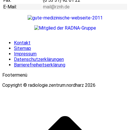
Fax:
(0 53 31) 92 01 22
E-Mail:
mail@rznh.de
Kontakt
Sitemap
Impressum
Datenschutzerklärungen
Barrierefreiheitserklärung
Footermenü
Copyright © radiologie.zentrum.nordharz 2026
t