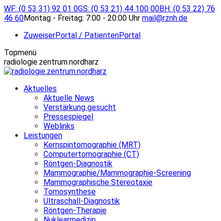
Zum
WF: (0 53 31) 92 01 0
GS: (0 53 21) 44 100 00
BH: (0 53 22) 76
Inhalt
46 60
Montag - Freitag: 7:00 - 20:00 Uhr
mail@rznh.de
springen
ZuweiserPortal / PatientenPortal
Topmenü
radiologie.zentrum.nordharz
Aktuelles
Aktuelle News
Verstärkung gesucht
Pressespiegel
Weblinks
Leistungen
Kernspintomographie (MRT)
Computertomographie (CT)
Röntgen-Diagnostik
Mammographie/Mammographie-Screening
Mammographische Stereotaxie
Tomosynthese
Ultraschall-Diagnostik
Röntgen-Therapie
Nuklearmedizin