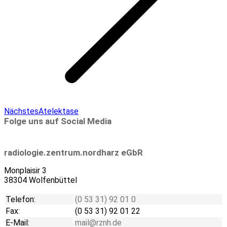
Next
Nächstes
Atelektase
project:
Folge uns auf Social Media
Linkedin
radiologie.zentrum.nordharz eGbR
Monplaisir 3
38304 Wolfenbüttel
Telefon:
(0 53 31) 92 01 0
Fax:
(0 53 31) 92 01 22
E-Mail:
mail@rznh.de