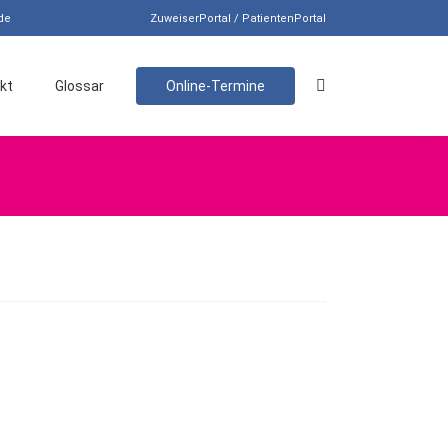
de
ZuweiserPortal / PatientenPortal
kt
Glossar
Online-Termine
Search: