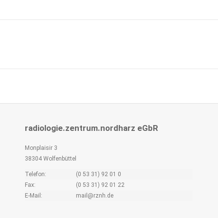
Next
project:
radiologie.zentrum.nordharz eGbR
Monplaisir 3
38304 Wolfenbüttel
Telefon:
(0 53 31) 92 01 0
Fax:
(0 53 31) 92 01 22
E-Mail:
mail@rznh.de