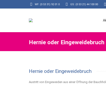
WF: (0 53 31) 92 01 0
GS: (0 53 21) 44 100 00
A
Hernie oder Eingeweidebruch
Hernie oder Eingeweidebruch
Austritt von Eingeweiden aus einer Öffnung der Bauchhö