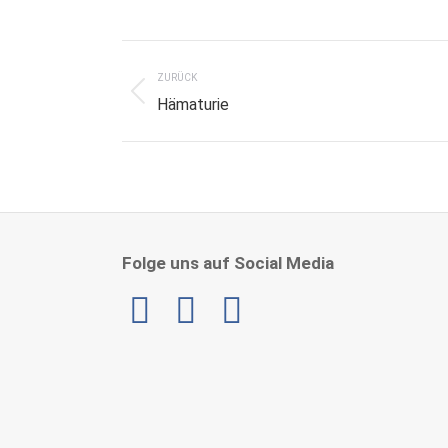
Project
navigation
ZURÜCK
Previous
Hämaturie
project:
Folge uns auf Social Media
Linkedin