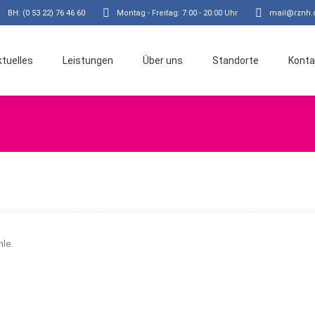
BH: (0 53 22) 76 46 60
Montag - Freitag: 7:00 - 20:00 Uhr
mail@rznh.
ktuelles
Leistungen
Über uns
Standorte
Konta
hle.