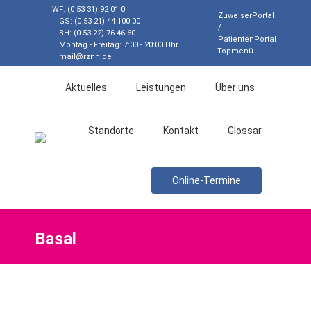
WF: (0 53 31) 92 01 0
ZuweiserPortal
GS: (0 53 21) 44 100 00
/
BH: (0 53 22) 76 46 60
PatientenPortal
Montag - Freitag: 7:00 - 20:00 Uhr
Topmenü
mail@rznh.de
Aktuelles
Leistungen
Über uns
Standorte
Kontakt
Glossar
Search:
Online-Termine
Basal