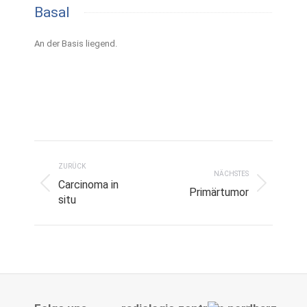
Basal
An der Basis liegend.
Project
navigation
ZURÜCK
NÄCHSTES
Carcinoma in
Previous
Next
Primärtumor
situ
project:
project: