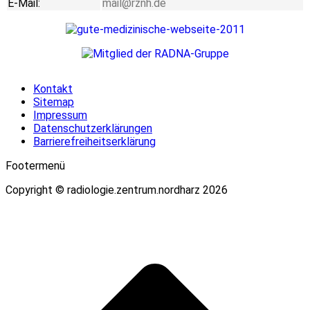
E-Mail:
mail@rznh.de
Kontakt
Sitemap
Impressum
Datenschutzerklärungen
Barrierefreiheitserklärung
Footermenü
Copyright © radiologie.zentrum.nordharz 2026
t