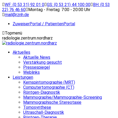
Zum
WF: (0 53 31) 92 01 0
GS: (0 53 21) 44 100 00
BH: (0 53
Inhalt
22) 76 46 60
Montag - Freitag: 7:00 - 20:00 Uhr
springen
mail@rznh.de
ZuweiserPortal / PatientenPortal
Topmenü
radiologie.zentrum.nordharz
Aktuelles
Aktuelle News
Verstärkung gesucht
Pressespiegel
Weblinks
Leistungen
Kernspintomographie (MRT)
Computertomographie (CT)
Röntgen-Diagnostik
Mammographie/Mammographie-Screening
Mammographische Stereotaxie
Tomosynthese
Ultraschall-Diagnostik
Röntgen-Therapie