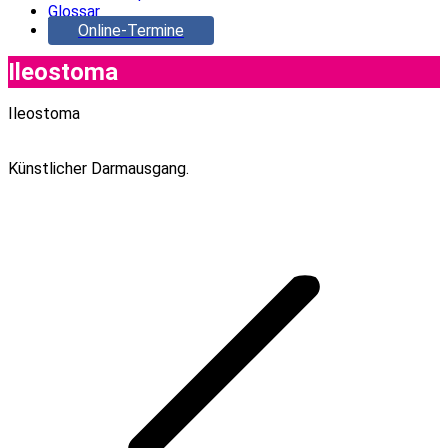
Glossar
Online-Termine
Ileostoma
Ileostoma
Künstlicher Darmausgang.
Project
navigation