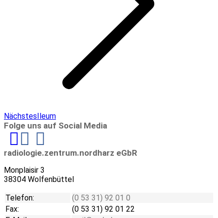
Next
Nächstes
Ileum
project:
Folge uns auf Social Media
Linkedin
radiologie.zentrum.nordharz eGbR
Monplaisir 3
38304 Wolfenbüttel
Telefon:
(0 53 31) 92 01 0
Fax:
(0 53 31) 92 01 22