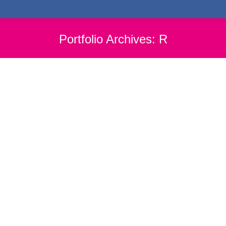
Portfolio Archives:
R
Remission
Nachlassen von Krankheitssymptomen.
Rezidiv
Wiederauftreten einer Krankheit.
Resektion
Operative Entfernung von Gewebe eines Organs oder auch