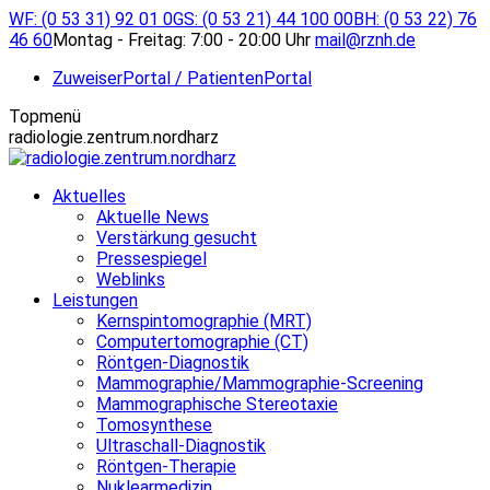
Zum
WF: (0 53 31) 92 01 0
GS: (0 53 21) 44 100 00
BH: (0 53 22) 76
Inhalt
46 60
Montag - Freitag: 7:00 - 20:00 Uhr
mail@rznh.de
springen
ZuweiserPortal / PatientenPortal
Topmenü
radiologie.zentrum.nordharz
Aktuelles
Aktuelle News
Verstärkung gesucht
Pressespiegel
Weblinks
Leistungen
Kernspintomographie (MRT)
Computertomographie (CT)
Röntgen-Diagnostik
Mammographie/Mammographie-Screening
Mammographische Stereotaxie
Tomosynthese
Ultraschall-Diagnostik
Röntgen-Therapie
Nuklearmedizin