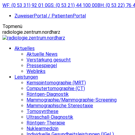
Zum
WF: (0 53 31) 92 01 0
GS: (0 53 21) 44 100 00
BH: (0 53 22) 76 
Inhalt
ZuweiserPortal / PatientenPortal
springen
Topmenü
radiologie.zentrum.nordharz
Aktuelles
Aktuelle News
Verstärkung gesucht
Pressespiegel
Weblinks
Leistungen
Kernspintomographie (MRT)
Computertomographie (CT)
Röntgen-Diagnostik
Mammographie/Mammographie-Screening
Mammographische Stereotaxie
Tomosynthese
Ultraschall-Diagnostik
Röntgen-Therapie
Nuklearmedizin
Individuelle Gesundheitsleistungen (IGeL)