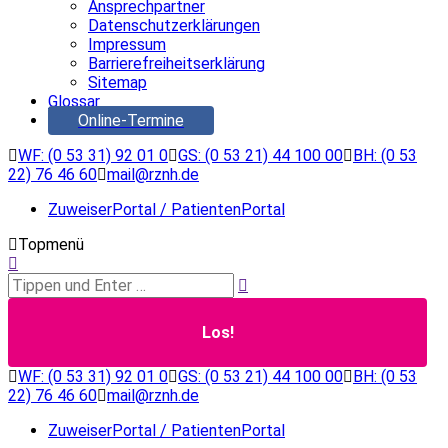
Ansprechpartner
Datenschutzerklärungen
Impressum
Barrierefreiheitserklärung
Sitemap
Glossar
Online-Termine
WF: (0 53 31) 92 01 0
GS: (0 53 21) 44 100 00
BH: (0 53
22) 76 46 60
mail@rznh.de
ZuweiserPortal / PatientenPortal
Topmenü
Search:
WF: (0 53 31) 92 01 0
GS: (0 53 21) 44 100 00
BH: (0 53
22) 76 46 60
mail@rznh.de
ZuweiserPortal / PatientenPortal