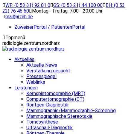
Zum
WF: (0 53 31) 92 01 0
GS: (0 53 21) 44 100 00
BH: (0 53
Inhalt
22) 76 46 60
Montag - Freitag: 7:00 - 20:00 Uhr
springen
mail@rznh.de
ZuweiserPortal / PatientenPortal
Topmenü
radiologie.zentrum.nordharz
Aktuelles
Aktuelle News
Verstärkung gesucht
Pressespiegel
Weblinks
Leistungen
Kernspintomographie (MRT)
Computertomographie (CT)
Röntgen-Diagnostik
Mammographie/Mammographie-Screening
Mammographische Stereotaxie
Tomosynthese
Ultraschall-Diagnostik
Röntgen-Therapie