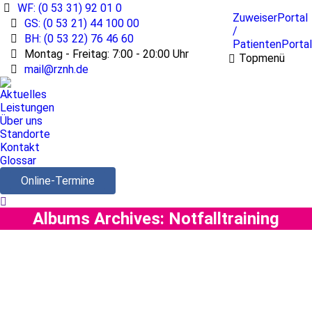
WF: (0 53 31) 92 01 0
ZuweiserPortal
GS: (0 53 21) 44 100 00
/
BH: (0 53 22) 76 46 60
PatientenPortal
Montag - Freitag: 7:00 - 20:00 Uhr
Topmenü
mail@rznh.de
Aktuelles
Leistungen
Über uns
Standorte
Kontakt
Glossar
Online-Termine
Search:
Albums Archives:
Notfalltraining