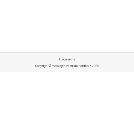
20 Jahre RZNH
20 Jahre RZNH
Von
P. Hagedorn
18. Mai 2026
Footermenü
Copyright © radiologie.zentrum.nordharz 2026