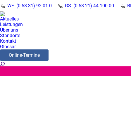
WF: (0 53 31) 92 01 0
GS: (0 53 21) 44 100 00
B
Aktuelles
Leistungen
Über uns
Standorte
Kontakt
Glossar
Online-Termine
Search: