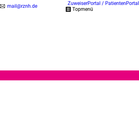
Aktuelles
ZuweiserPortal / PatientenPortal
mail@rznh.de
Leistungen
Topmenü
Über uns
Standorte
Se
Kontakt
Glossar
Online-Termine