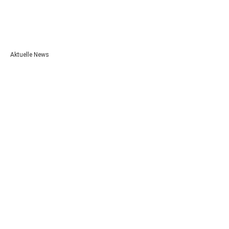
Aktuelle News
Unsere Auszubildenden 2026!