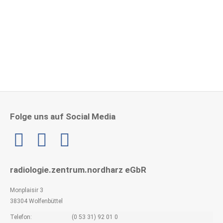
Herzlichen Glückwunsch zu 15 Jahre im RZNH!
4. Mai 2026
Folge uns auf Social Media
Linkedin
radiologie.zentrum.nordharz eGbR
Monplaisir 3
38304 Wolfenbüttel
Telefon:
(0 53 31) 92 01 0