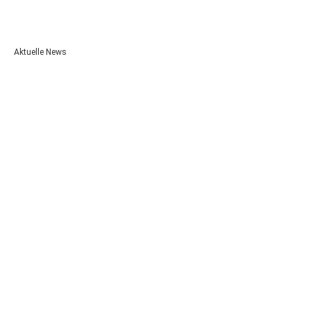
Aktuelle News
Unsere Auszubildenden 2026!
3. August 2026