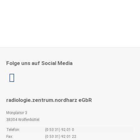
Herzlichen Glückwunsch zu 15 Jahre im RZNH!
4. Mai 2026
Folge uns auf Social Media
Linkedin
radiologie.zentrum.nordharz eGbR
Monplaisir 3
38304 Wolfenbüttel
Telefon:
(0 53 31) 92 01 0
Fax:
(0 53 31) 92 01 22