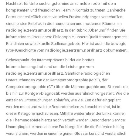
Nachtzeit für Untersuchungstermine anzumelden oder mit dem
kompetenten und freundlichen Team in Kontakt zu treten. Zahlreiche
Fotos einschließlich eines virtuellen Praxisrundganges verschaffen
einen ersten Einblick in die freundlichen und modernen Räumen im
radiologie.zentrum.nordharz
. In der Rubrik „Über uns“ finden Sie
Informationen über unsere Philosophie, unsere Qualitätsmanagement-
Richtlinien sowie aktuelle Stellenangebote. Hier ist auch die bewegte
(Vor-)Geschichte vom
radiologie.zentrum.nordharz
dokumentiert.
Schwerpunkt der Internetpräsenz bildet ein breites
Informationsangebot rund um die Leistungen vom
radiologie.zentrum.nordharz
. Sämtliche radiologischen
Untersuchungen von der Kernspintomographie (MRT), der
Computertomographie (CT) über die Mammographie und Stereotaxie
bis hin zur Röntgen-Diagnostik werden ausführlich vorgestellt. Wie die
einzelnen Untersuchungen ablaufen, wie viel Zeit dafür eingeplant
werden muss und welche Besonderheiten zu beachten sind, ist in
dieser Kategorie nachzulesen. Mithilfe weiterführender Links können
die Themengebiete hierzu noch vertieft werden. Besonderer Service:
Unumgängliche medizinische Fachbegriffe, die die Patienten häufig
verunsichern, werden in einem eigenen Glossar kurz und verständlich