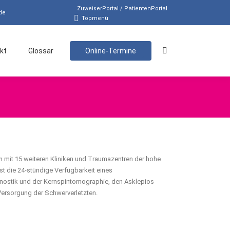
ZuweiserPortal / PatientenPortal
de
Topmenü
kt
Glossar
Online-Termine
Search:
 mit 15 weiteren Kliniken und Traumazentren der hohe
st die 24-stündige Verfügbarkeit eines
gnostik und der Kernspintomographie, den Asklepios
Versorgung der Schwerverletzten.