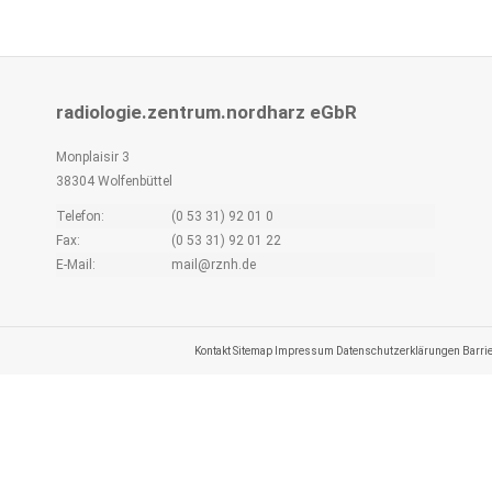
radiologie.zentrum.nordharz eGbR
Monplaisir 3
38304 Wolfenbüttel
Telefon:
(0 53 31) 92 01 0
Fax:
(0 53 31) 92 01 22
E-Mail:
mail@rznh.de
Kontakt
Sitemap
Impressum
Datenschutzerklärungen
Barri