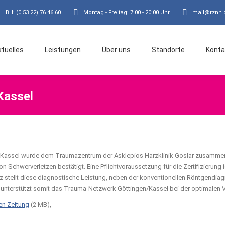
BH: (0 53 22) 76 46 60
Montag - Freitag: 7:00 - 20:00 Uhr
mail@rznh.
ktuelles
Leistungen
Über uns
Standorte
Konta
Kassel
n/Kassel wurde dem Traumazentrum der Asklepios Harzklinik Goslar zusammen
 Schwerverletzen bestätigt. Eine Pflichtvoraussetzung für die Zertifizierung i
stellt diese diagnostische Leistung, neben der konventionellen Röntgendia
 unterstützt somit das Trauma-Netzwerk Göttingen/Kassel bei der optimalen 
en Zeitung
(2 MB),