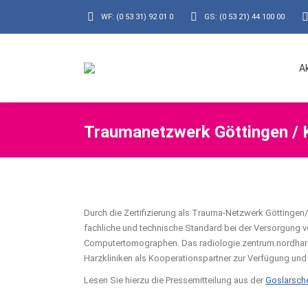
WF: (0 53 31) 92 01 0
GS: (0 53 21) 44 100 00
A
Traumanetzwerk Göttingen / 
Durch die Zertifizierung als Trauma-Netzwerk Göttinge
fachliche und technische Standard bei der Versorgung von
Computertomographen. Das radiologie.zentrum.nordharz 
Harzkliniken als Kooperationspartner zur Verfügung und
Lesen Sie hierzu die Pressemitteilung aus der
Goslarsch