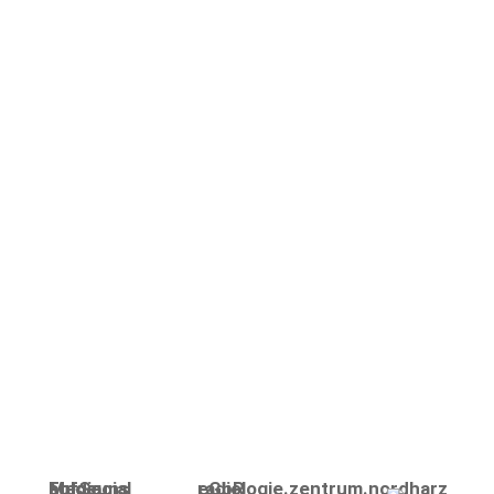
Folge uns auf Social Media
radiologie.zentrum.nordharz eGbR