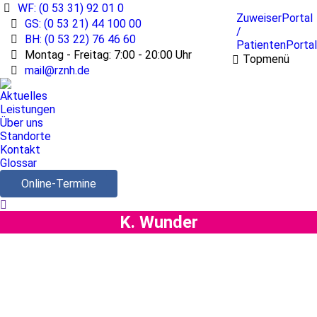
WF: (0 53 31) 92 01 0
ZuweiserPortal
GS: (0 53 21) 44 100 00
/
BH: (0 53 22) 76 46 60
PatientenPortal
Montag - Freitag: 7:00 - 20:00 Uhr
Topmenü
mail@rznh.de
Aktuelles
Leistungen
Über uns
Standorte
Kontakt
Glossar
Online-Termine
Search:
K. Wunder